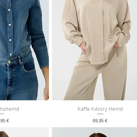
anshemd
Kaffe KArory Hemd
is
Preis
,95 €
69,95 €