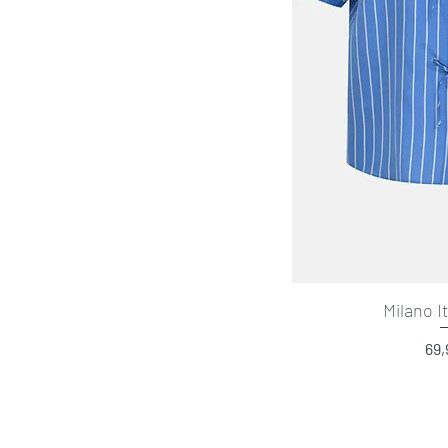
Milano I
Pre
69,