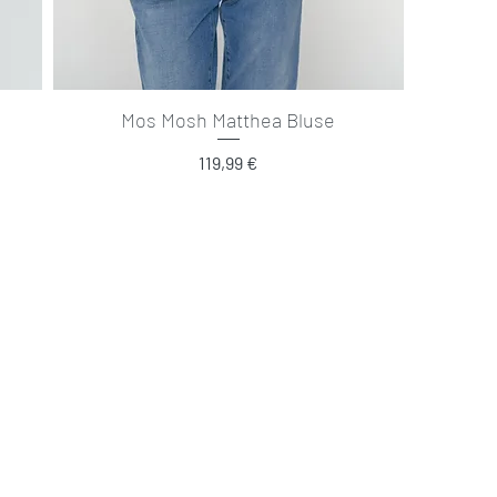
Mos Mosh Matthea Bluse
Preis
119,99 €