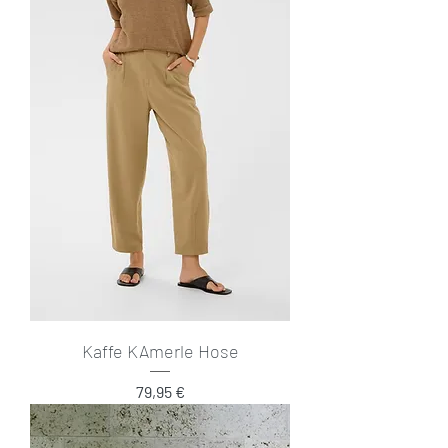
Kaffe KAmerle Hose
Preis
79,95 €