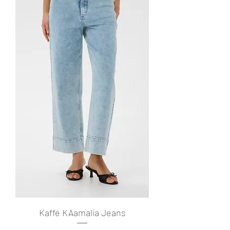
Kaffe KAamalia Jeans