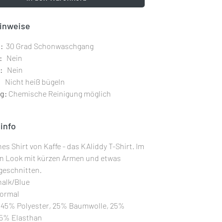
inweise
:
30 Grad Schonwaschgang
:
Nein
:
Nein
Nicht heiß bügeln
g:
Chemische Reinigung möglich
info
es Shirt von Kaffe - das KAliddy T-Shirt. Im
n Look mit kürzen Armen und etwas
 geschnitten.
alk/Blue
ormal
45% Polyester, 25% Baumwolle, 25%
 5% Elasthan