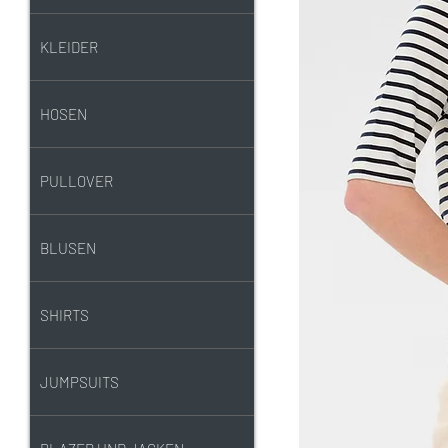
KLEIDER
HOSEN
PULLOVER
BLUSEN
SHIRTS
JUMPSUITS