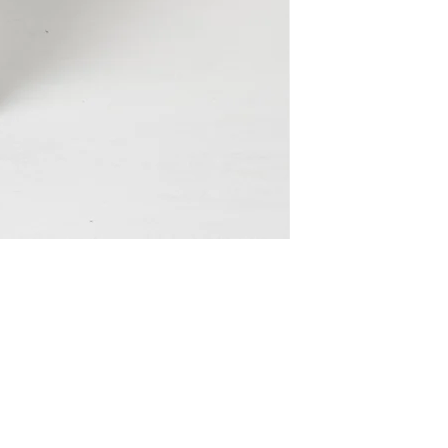
Kaffe
KAbrianna
Rock