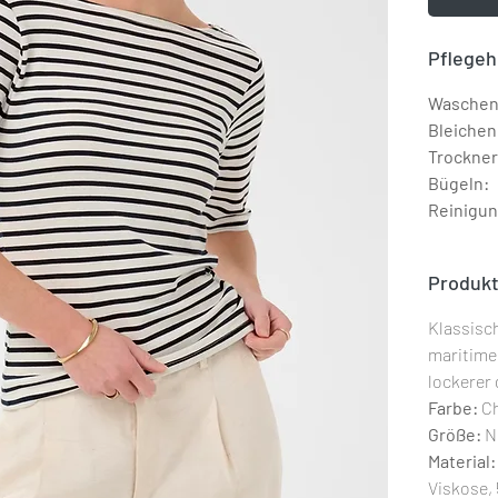
Pflegeh
Waschen
Bleichen
Trockner
Bügeln:
Reinigun
Produkt
Klassisch
maritime
lockerer
Farbe:
Ch
Größe:
N
Material:
Viskose,