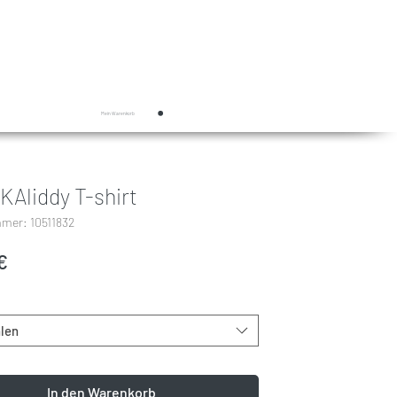
Mein Warenkorb
KAliddy T-shirt
mmer: 10511832
Preis
€
len
In den Warenkorb